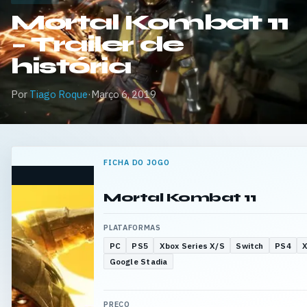
Mortal Kombat 11
– Trailer de
história
Por
Tiago Roque
·
Março 6, 2019
FICHA DO JOGO
Mortal Kombat 11
PLATAFORMAS
PC
PS5
Xbox Series X/S
Switch
PS4
Google Stadia
PREÇO