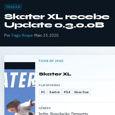
TRAILER
Skater XL recebe
Update 0.3.0.0B
Por
Tiago Roque
·
Maio 25, 2020
FICHA DO JOGO
Skater XL
PLATAFORMAS
PC
Switch
PS4
Xbox One
GÉNERO
Indie, Simulação, Desporto