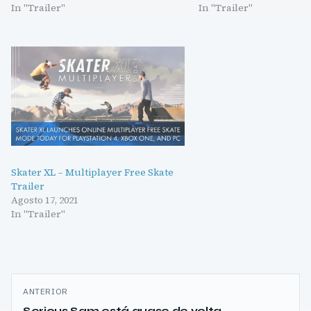
In "Trailer"
In "Trailer"
Skater XL – Multiplayer Free Skate
Trailer
Agosto 17, 2021
In "Trailer"
Navegação
ANTERIOR
Serious Sam está quase de volta