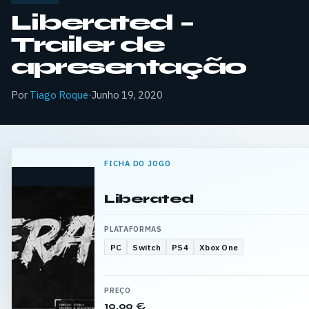
Liberated –
Trailer de
apresentação
Por
Tiago Roque
·
Junho 19, 2020
FICHA DO JOGO
Liberated
PLATAFORMAS
PC
Switch
PS4
Xbox One
PREÇO
19,99 €