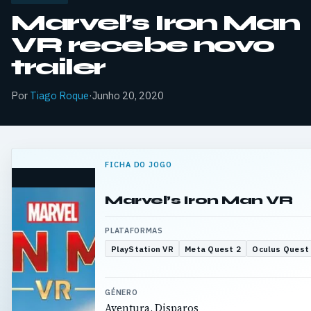
Marvel’s Iron Man
VR recebe novo
trailer
Por
Tiago Roque
·
Junho 20, 2020
FICHA DO JOGO
Marvel’s Iron Man VR
PLATAFORMAS
PlayStation VR
Meta Quest 2
Oculus Quest
GÉNERO
Aventura, Disparos