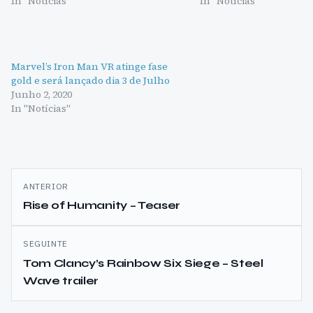
In "Notícias"
In "Notícias"
Marvel’s Iron Man VR atinge fase
gold e será lançado dia 3 de Julho
Junho 2, 2020
In "Notícias"
Navegação
ANTERIOR
de
Rise of Humanity – Teaser
artigos
SEGUINTE
Tom Clancy’s Rainbow Six Siege – Steel
Wave trailer