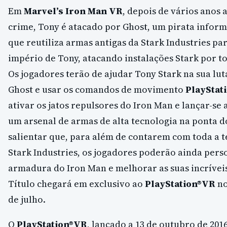
Em
Marvel’s Iron Man VR
, depois de vários anos 
crime, Tony é atacado por Ghost, um pirata informá
que reutiliza armas antigas da Stark Industries pa
império de Tony, atacando instalações Stark por 
Os jogadores terão de ajudar Tony Stark na sua lut
Ghost e usar os comandos de movimento
PlayStat
ativar os jatos repulsores do Iron Man e lançar-se
um arsenal de armas de alta tecnologia na ponta d
salientar que, para além de contarem com toda a t
Stark Industries, os jogadores poderão ainda pers
armadura do Iron Man e melhorar as suas incrívei
Título chegará em exclusivo ao
PlayStation®VR
no
de julho.
O
PlayStation®VR
, lançado a 13 de outubro de 201