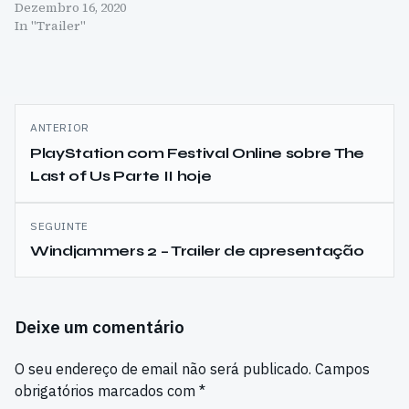
Dezembro 16, 2020
In "Trailer"
Navegação
ANTERIOR
de
PlayStation com Festival Online sobre The
Last of Us Parte II hoje
artigos
SEGUINTE
Windjammers 2 – Trailer de apresentação
Deixe um comentário
O seu endereço de email não será publicado.
Campos
obrigatórios marcados com
*