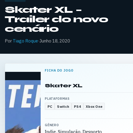
Skater XL –
Trailer do novo
cenário
Por
Tiago Roque
·
Junho 18, 2020
FICHA DO JOGO
Skater XL
PLATAFORMAS
PC
Switch
PS4
Xbox One
GÉNERO
Indie, Simulação, Desporto