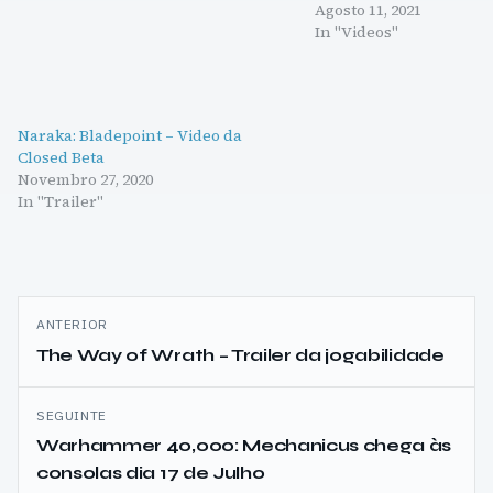
Agosto 11, 2021
In "Videos"
Naraka: Bladepoint – Video da
Closed Beta
Novembro 27, 2020
In "Trailer"
Navegação
ANTERIOR
de
The Way of Wrath – Trailer da jogabilidade
artigos
SEGUINTE
Warhammer 40,000: Mechanicus chega às
consolas dia 17 de Julho