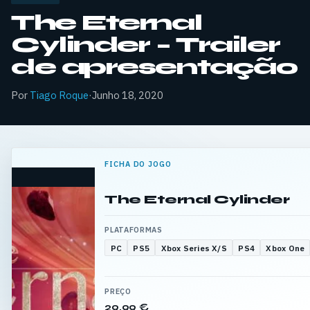
The Eternal
Cylinder – Trailer
de apresentação
Por
Tiago Roque
·
Junho 18, 2020
FICHA DO JOGO
The Eternal Cylinder
PLATAFORMAS
PC
PS5
Xbox Series X/S
PS4
Xbox One
PREÇO
29,99 €