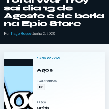
Total War Troy
sai dia 13 de
Agosto e de borla
na Epic Store
Por
Tiago Roque
·
Junho 2, 2020
FICHA DO JOGO
Agos
PLATAFORMAS
PC
PREÇO
Grátis