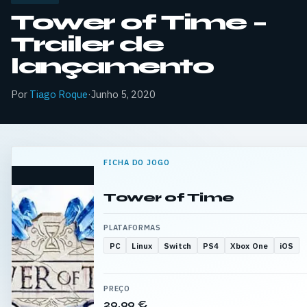
Tower of Time –
Trailer de
lançamento
Por
Tiago Roque
·
Junho 5, 2020
FICHA DO JOGO
Tower of Time
PLATAFORMAS
PC
Linux
Switch
PS4
Xbox One
iOS
PREÇO
29,99 €