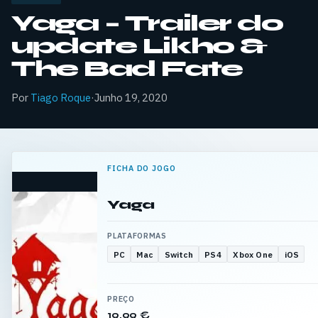
Yaga – Trailer do
update Likho &
The Bad Fate
Por
Tiago Roque
·
Junho 19, 2020
FICHA DO JOGO
Yaga
PLATAFORMAS
PC
Mac
Switch
PS4
Xbox One
iOS
PREÇO
19,99 €