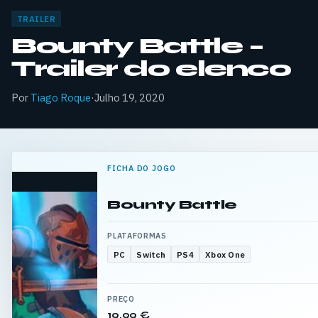
TRAILER
Bounty Battle –
Trailer do elenco
Por
Tiago Roque
·
Julho 19, 2020
FICHA DO JOGO
Bounty Battle
PLATAFORMAS
PC
Switch
PS4
Xbox One
PREÇO
19,99 €