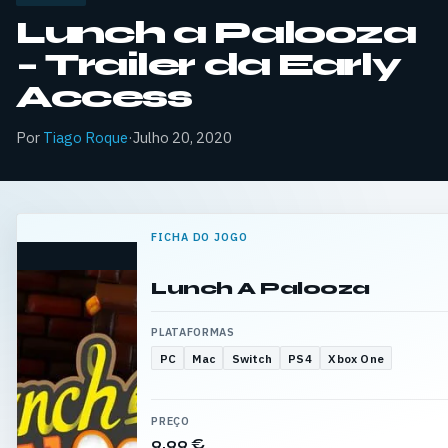
Lunch a Palooza
– Trailer da Early
Access
Por
Tiago Roque
·
Julho 20, 2020
FICHA DO JOGO
Lunch A Palooza
PLATAFORMAS
PC
Mac
Switch
PS4
Xbox One
PREÇO
9,99 €