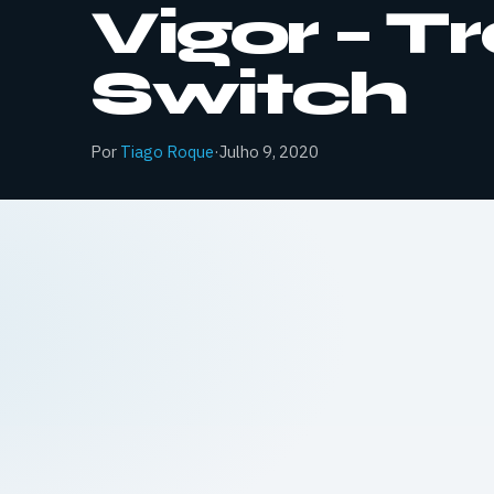
Vigor – T
Switch
Por
Tiago Roque
·
Julho 9, 2020