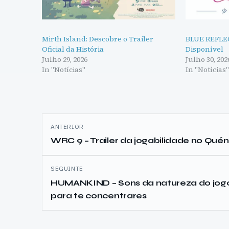
Mirth Island: Descobre o Trailer
BLUE REFLEC
Oficial da História
Disponível
Julho 29, 2026
Julho 30, 202
In "Notícias"
In "Notícias
Navegação
ANTERIOR
de
WRC 9 – Trailer da jogabilidade no Quén
artigos
SEGUINTE
HUMANKIND – Sons da natureza do jog
para te concentrares