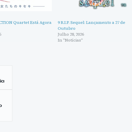
TION Quartet Está Agora
9 R.I.P. Sequel: Lançamento a 27 de
Outubro
6
Julho 28, 2026
"
In "Notícias"
ia
o