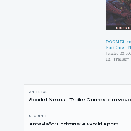
DOOM Eterna
Part One – N
Junho 22, 20
In "Trailer"
Navegação
ANTERIOR
de
Scarlet Nexus – Trailer Gamescom 202
artigos
SEGUINTE
Antevisão: Endzone: A World Apart