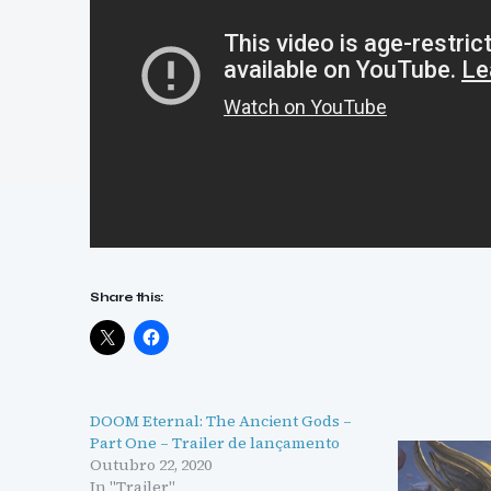
Share this:
DOOM Eternal: The Ancient Gods –
Part One – Trailer de lançamento
Outubro 22, 2020
In "Trailer"