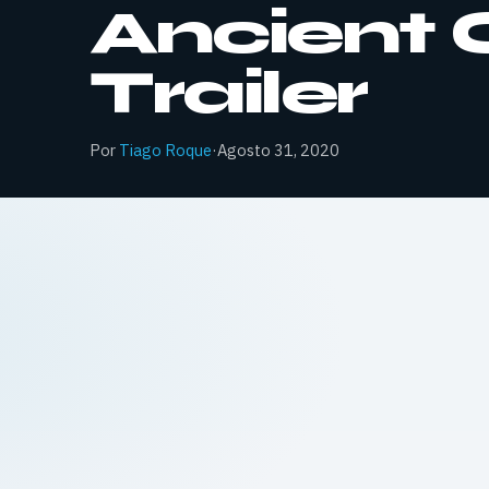
Ancient 
Trailer
Por
Tiago Roque
·
Agosto 31, 2020