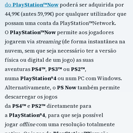
do
PlayStation™Now
poderá ser adquirida por
44,99€ (antes 59,99€) por qualquer utilizador que
possam uma conta da PlayStation™Network.
O
PlayStation™Now
permite aos jogadores
jogarem via
streaming
(de forma instantânea na
nuvem, sem que seja necessário ter a versão
física ou digital de um jogo) as suas
aventuras
PS4™
,
PS3™
ou
PS2™
,
numa
PlayStation®4
ou num PC com Windows.
Alternativamente, o
PS Now
também permite
descarregar os jogos
da
PS4™
e
PS2™
diretamente para
a
PlayStation®4
, para que seja possível
jogar
offline
com uma resolução totalmente