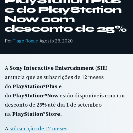
PlayStation Plus
e do PlayStation
Now com
desconto de 25%
Por
Tiago Roque
·
Agosto 28, 2020
A
Sony Interactive Entertainment
(
SIE
)
anuncia que as subscrições de 12 meses
do
PlayStation®Plus
e
do
PlayStation™Now
estão disponíveis com um
desconto de 25% até dia 1 de setembro
na
PlayStation®Store.
A
subscrição de 12 meses