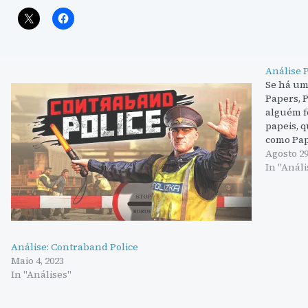
Análise 
Se há um
Papers, 
alguém f
papeis, q
como Pap
objectiv
Agosto 29
In "Análi
Análise: Contraband Police
Maio 4, 2023
In "Análises"