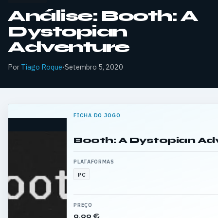
Análise: Booth: A
Dystopian
Adventure
Por
Tiago Roque
·
Setembro 5, 2020
FICHA DO JOGO
Booth: A Dystopian Ad
PLATAFORMAS
PC
PREÇO
9,99 €