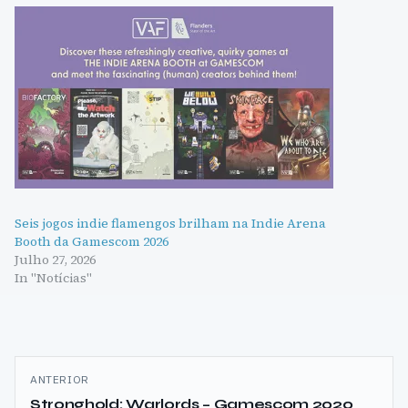
Seis jogos indie flamengos brilham na Indie Arena
Booth da Gamescom 2026
Julho 27, 2026
In "Notícias"
Navegação
ANTERIOR
de
Stronghold: Warlords – Gamescom 2020