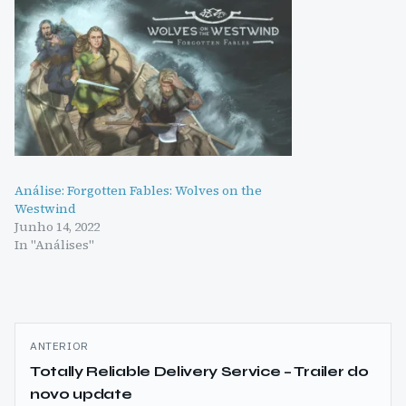
Análise: Forgotten Fables: Wolves on the
Westwind
Junho 14, 2022
In "Análises"
Navegação
ANTERIOR
de
Totally Reliable Delivery Service – Trailer do
novo update
artigos