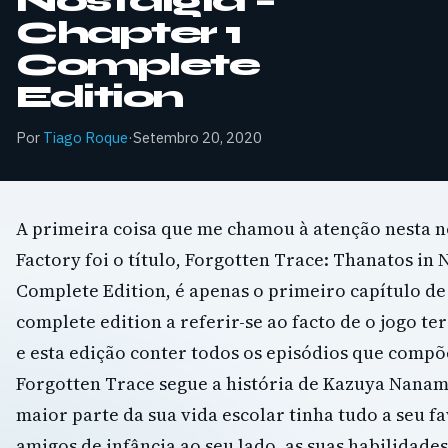
Nostalgia –
Chapter 1
Complete
Edition
Por
Tiago Roque
·
Setembro 20, 2020
A primeira coisa que me chamou à atenção nesta no
Factory foi o título, Forgotten Trace: Thanatos in 
Complete Edition, é apenas o primeiro capítulo de 
complete edition a referir-se ao facto de o jogo te
e esta edição conter todos os episódios que compõ
Forgotten Trace segue a história de Kazuya Nanam
maior parte da sua vida escolar tinha tudo a seu fa
amigos de infância ao seu lado, as suas habilidades