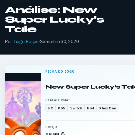
Análise: New
Super Lucky’s
Tale
Por
Tiago Roque
·
Setembro 30, 2020
FICHA DO JOGO
New Super Lucky’s Tal
PLATAFORMAS
PC
PS5
Switch
PS4
Xbox One
PREÇO
29,99 €