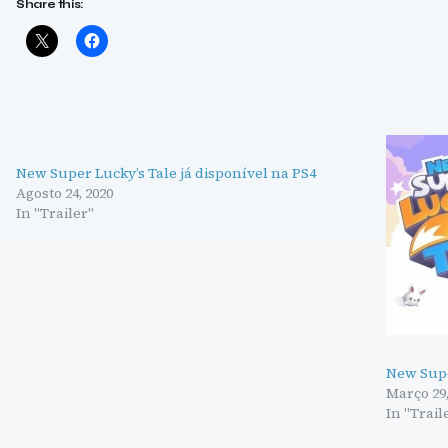
Share this:
New Super Lucky’s Tale já disponível na PS4
Agosto 24, 2020
In "Trailer"
New Supe
Março 29,
In "Trail