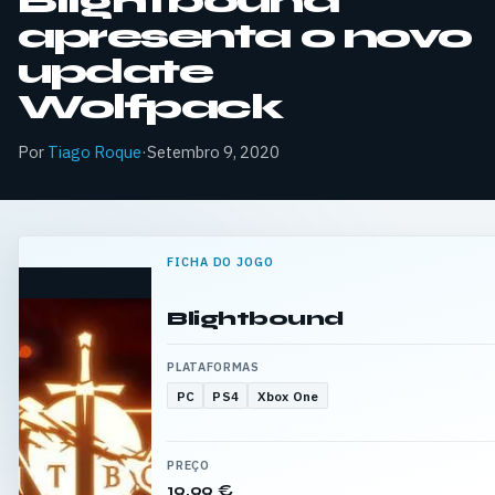
Blightbound
apresenta o novo
update
Wolfpack
Por
Tiago Roque
·
Setembro 9, 2020
FICHA DO JOGO
Blightbound
PLATAFORMAS
PC
PS4
Xbox One
PREÇO
19,99 €