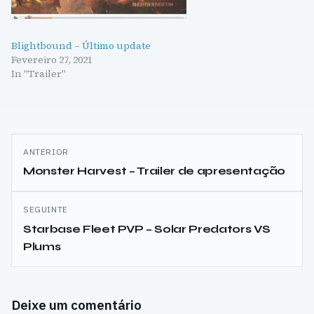
Blightbound – Último update
Fevereiro 27, 2021
In "Trailer"
Navegação
ANTERIOR
de
Monster Harvest – Trailer de apresentação
artigos
SEGUINTE
Starbase Fleet PVP – Solar Predators VS
Plums
Deixe um comentário