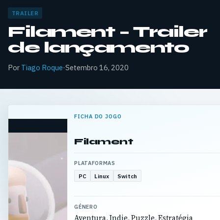
TRAILER
Filament – Trailer
de lançamento
Por
Tiago Roque
·
Setembro 16, 2020
FICHA DO JOGO
Filament
PLATAFORMAS
PC
Linux
Switch
GÉNERO
Aventura, Indie, Puzzle, Estratégia