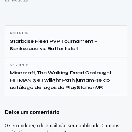
Men.
In "Notícias"
Navegação
ANTERIOR
de
Starbase Fleet PVP Tournament –
Senksquad vs. Bufferfisfull
artigos
SEGUINTE
Minecraft, The Walking Dead Onslaught,
HITMAN 3 e Twilight Path juntam-se ao
catálogo de jogos do PlayStationVR
Deixe um comentário
O seu endereço de email não será publicado.
Campos