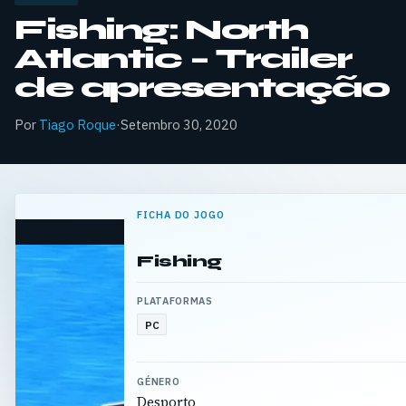
Fishing: North
Atlantic – Trailer
de apresentação
Por
Tiago Roque
·
Setembro 30, 2020
FICHA DO JOGO
Fishing
PLATAFORMAS
PC
GÉNERO
Desporto