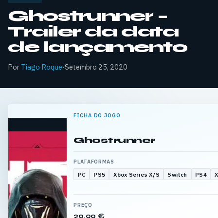
Ghostrunner –
Trailer da data
de lançamento
Por
Tiago Roque
·
Setembro 25, 2020
FICHA DO JOGO
Ghostrunner
PLATAFORMAS
PC
PS5
Xbox Series X/S
Switch
PS4
PREÇO
29,99 €