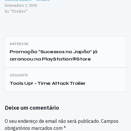
Setembro 2, 2020
In "Trailer"
Navegação
ANTERIOR
de
Promoção “Sucessos no Japão” já
arrancou na PlayStation®Store
artigos
SEGUINTE
Tools Up! – Time Attack Trailer
Deixe um comentário
O seu endereço de email não será publicado.
Campos
obrigatórios marcados com
*