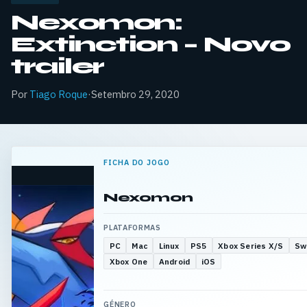
Nexomon:
Extinction – Novo
trailer
Por
Tiago Roque
·
Setembro 29, 2020
FICHA DO JOGO
Nexomon
PLATAFORMAS
PC
Mac
Linux
PS5
Xbox Series X/S
Sw
Xbox One
Android
iOS
GÉNERO