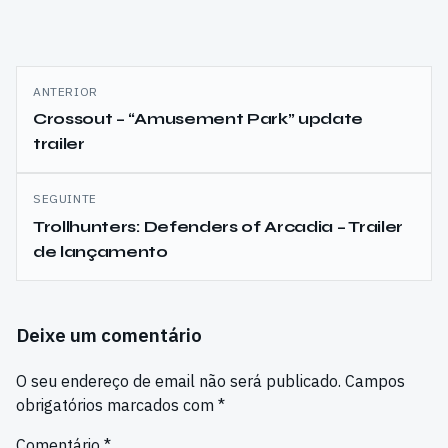
Navegação
ANTERIOR
de
Crossout – “Amusement Park” update
trailer
artigos
SEGUINTE
Trollhunters: Defenders of Arcadia – Trailer
de lançamento
Deixe um comentário
O seu endereço de email não será publicado.
Campos
obrigatórios marcados com
*
Comentário
*