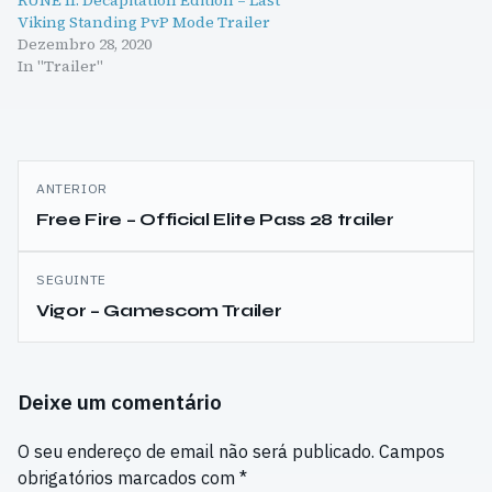
RUNE II: Decapitation Edition – Last
Viking Standing PvP Mode Trailer
Dezembro 28, 2020
In "Trailer"
Navegação
ANTERIOR
de
Free Fire – Official Elite Pass 28 trailer
artigos
SEGUINTE
Vigor – Gamescom Trailer
Deixe um comentário
O seu endereço de email não será publicado.
Campos
obrigatórios marcados com
*