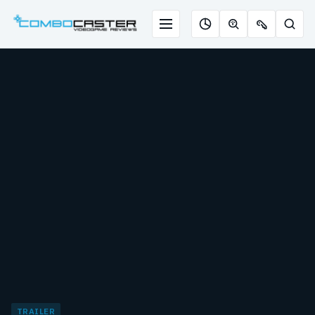
Saltar
para
Menu
Pesqu
Roleta
Descobrir
Ofertas
o
de
jogos
de
conteúdo
jogos
com
chaves
IA
TRAILER