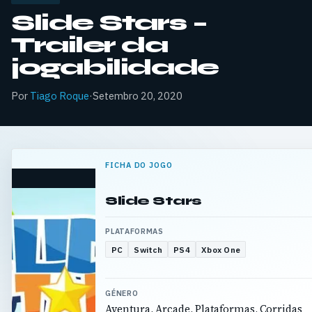
Slide Stars –
Trailer da
jogabilidade
Por
Tiago Roque
·
Setembro 20, 2020
FICHA DO JOGO
Slide Stars
PLATAFORMAS
PC
Switch
PS4
Xbox One
GÉNERO
Aventura, Arcade, Plataformas, Corridas