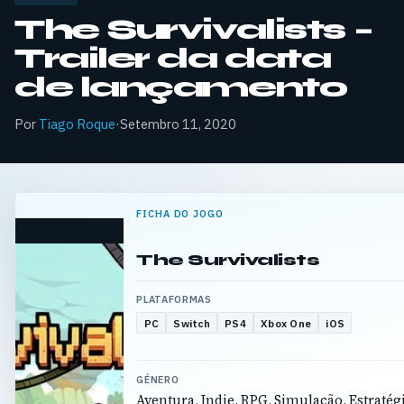
The Survivalists –
Trailer da data
de lançamento
Por
Tiago Roque
·
Setembro 11, 2020
FICHA DO JOGO
The Survivalists
PLATAFORMAS
PC
Switch
PS4
Xbox One
iOS
GÉNERO
Aventura, Indie, RPG, Simulação, Estratég