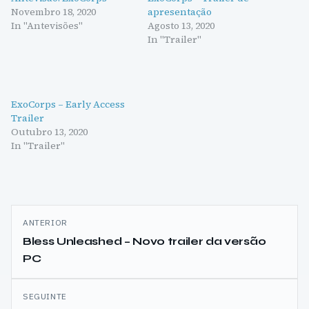
Novembro 18, 2020
apresentação
In "Antevisões"
Agosto 13, 2020
In "Trailer"
ExoCorps – Early Access
Trailer
Outubro 13, 2020
In "Trailer"
Navegação
ANTERIOR
de
Bless Unleashed – Novo trailer da versão
PC
artigos
SEGUINTE