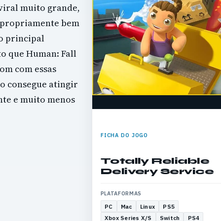
viral muito grande,
o propriamente bem
o principal
to que Human: Fall
bom com essas
ão consegue atingir
nte e muito menos
FICHA DO JOGO
Totally Reliable
Delivery Service
PLATAFORMAS
PC
Mac
Linux
PS5
Xbox Series X/S
Switch
PS4