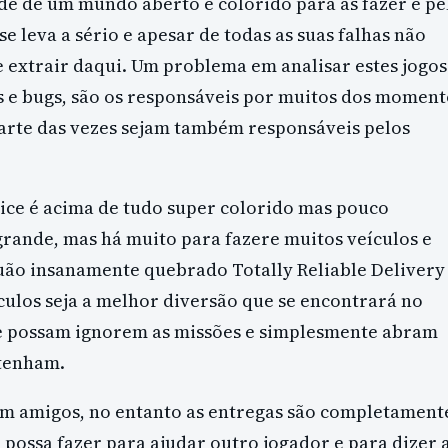
de de um mundo aberto e colorido para as fazer e pe
e leva a sério e apesar de todas as suas falhas não
e extrair daqui. Um problema em analisar estes jogos
s e bugs, são os responsáveis por muitos dos moment
arte das vezes sejam também responsáveis pelos
vice é acima de tudo super colorido mas pouco
rande, mas há muito para fazere muitos veículos e
o quão insanamente quebrado Totally Reliable Delivery
culos seja a melhor diversão que se encontrará no
ue possam ignorem as missões e simplesmente abram
 tenham.
om amigos, no entanto as entregas são completament
possa fazer para ajudar outro jogador e para dizer 