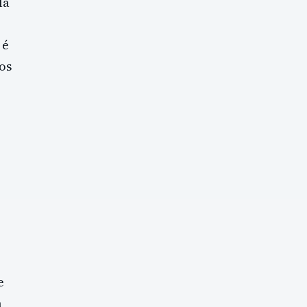
la
 é
os
e
a