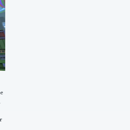
de
n
r