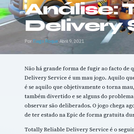
Análise: 
Delivery 
Por
Tiago Roque
·
Abril 9, 2021
Não há grande forma de fugir ao facto de q
Delivery Service é um mau jogo. Aquilo qu
é se aquilo que objetivamente o torna mau
também divertido e se alguns do problem
observar são deliberados. O jogo chega ag
de ter estado na Epic de forma gratuita d
Totally Reliable Delivery Service é o segu