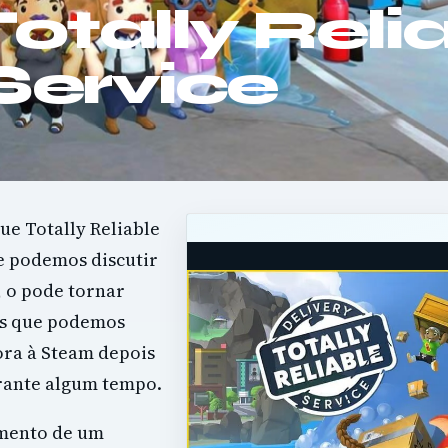
Totally Reli
Service
ue Totally Reliable
e podemos discutir
, o pode tornar
as que podemos
ora à Steam depois
urante algum tempo.
imento de um