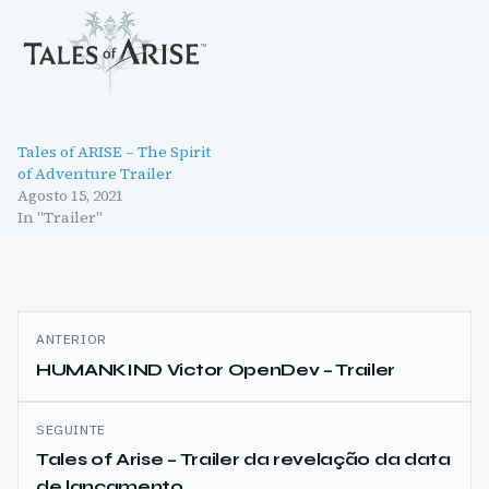
Tales of ARISE – The Spirit
of Adventure Trailer
Agosto 15, 2021
In "Trailer"
Navegação
ANTERIOR
de
HUMANKIND Victor OpenDev – Trailer
artigos
SEGUINTE
Tales of Arise – Trailer da revelação da data
de lançamento