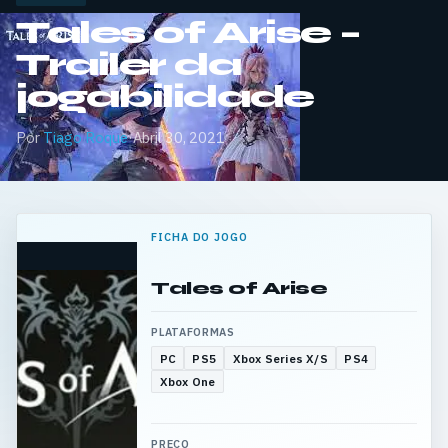
Tales of Arise –
Trailer da
jogabilidade
Por
Tiago Roque
·
Abril 30, 2021
FICHA DO JOGO
Tales of Arise
PLATAFORMAS
PC
PS5
Xbox Series X/S
PS4
Xbox One
PREÇO