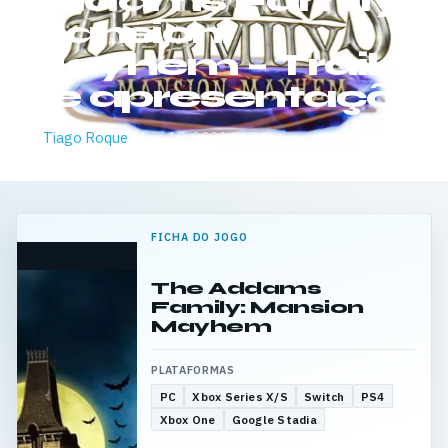
Addams Family
Mansion
Mayhem – Trailer
de apresentação
Por
Tiago Roque
·
Maio 19, 2021
FICHA DO JOGO
The Addams
Family: Mansion
Mayhem
PLATAFORMAS
PC
Xbox Series X/S
Switch
PS4
Xbox One
Google Stadia