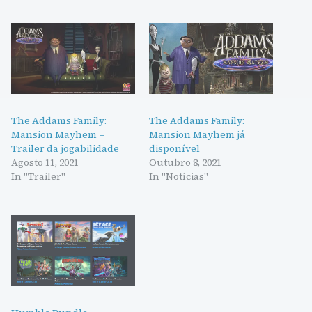
The Addams Family:
The Addams Family:
Mansion Mayhem –
Mansion Mayhem já
Trailer da jogabilidade
disponível
Agosto 11, 2021
Outubro 8, 2021
In "Trailer"
In "Notícias"