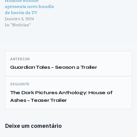
Humble Bundle
apresenta novo bundle
de heróis da TV
Janeiro 5, 2024
In "Notícias"
Navegação
ANTERIOR
de
Guardian Tales – Season 2 Trailer
artigos
SEGUINTE
The Dark Pictures Anthology: House of
Ashes – Teaser Trailer
Deixe um comentário