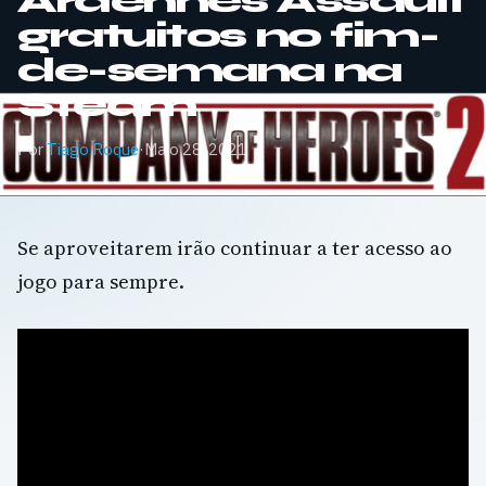
Ardennes Assault
gratuitos no fim-
de-semana na
Steam
Por
Tiago Roque
·
Maio 28, 2021
Se aproveitarem irão continuar a ter acesso ao
jogo para sempre.