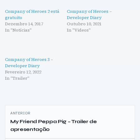
Company of Heroes 2 está
Company of Heroes –
gratuito
Developer Diary
Dezembro 14, 2017
Outubro 10, 2021
In "Notícias"
In "Videos"
Company of Heroes 3 –
Developer Diary
Fevereiro 12, 2022
In "Trailer"
Navegação
ANTERIOR
de
My Friend Peppa Pig – Trailer de
apresentação
artigos