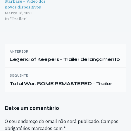
Starbase – Video dos
novos dispositivos
Março 16, 2021
In "Trailer"
Navegação
ANTERIOR
de
Legend of Keepers – Trailer de lançamento
artigos
SEGUINTE
Total War: ROME REMASTERED – Trailer
Deixe um comentário
O seu endereço de email não será publicado.
Campos
obrigatórios marcados com
*