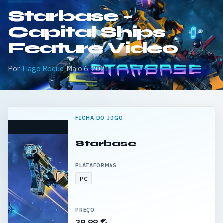
Starbase –
Capital Ships
Feature Video
Por
Tiago Roque
·
Maio 6, 2021
FICHA DO JOGO
Starbase
PLATAFORMAS
PC
PREÇO
39,99 €