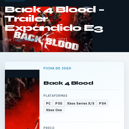
Back 4 Blood –
Trailer
Expandido E3
Por
Tiago Roque
·
Junho 21, 2021
FICHA DO JOGO
Back 4 Blood
PLATAFORMAS
PC
PS5
Xbox Series X/S
PS4
Xbox One
PREÇO