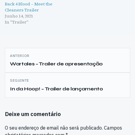
Back 4 Blood – Meet the
Cleaners Trailer
Junho 14, 2021
In "Trailer"
Navegação
ANTERIOR
de
Wartales – Trailer de apresentação
artigos
SEGUINTE
In da Hoop! – Trailer de lançamento
Deixe um comentário
O seu endereço de email não será publicado.
Campos
obrigatórios marcados com
*