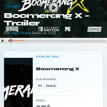
TRAILER
Boomerang X –
Trailer
Por
Tiago Roque
·
Junho 24, 2021
FICHA DO JOGO
Boomerang X
PLATAFORMAS
PC
Switch
PREÇO
19,99 €