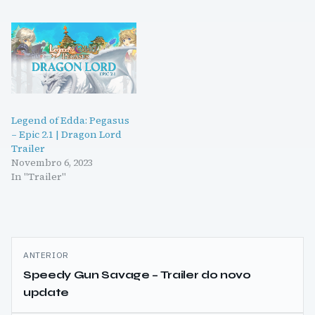
Legend of Edda: Pegasus
– Epic 2.1 | Dragon Lord
Trailer
Novembro 6, 2023
In "Trailer"
Navegação
ANTERIOR
de
Speedy Gun Savage – Trailer do novo
update
artigos