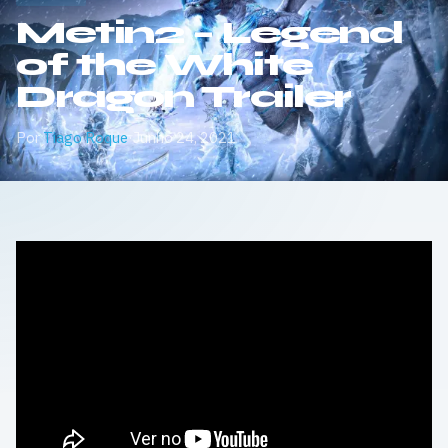
Metin2 – Legend
of the White
Dragon Trailer
Por
Tiago Roque
·
Junho 24, 2021