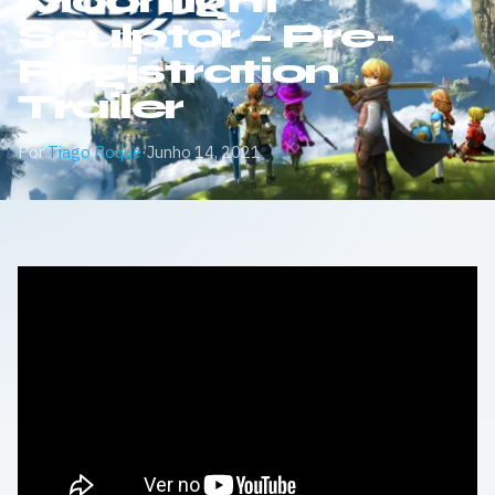
Moonlight
Sculptor – Pre-
Registration
Trailer
Por
Tiago Roque
·
Junho 14, 2021