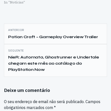
In "Notícias"
Navegação
ANTERIOR
de
Potion Craft – Gameplay Overview Trailer
artigos
SEGUINTE
NieR: Automata, Ghostrunner e Undertale
chegam este mês ao catálogo do
PlayStation Now
Deixe um comentário
O seu endereço de email não será publicado.
Campos
obrigatórios marcados com
*