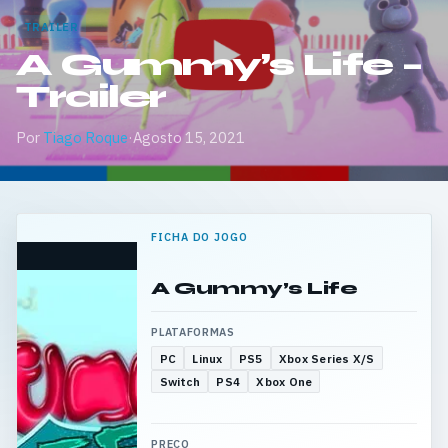
TRAILER
A Gummy’s Life –
Trailer
Por
Tiago Roque
·
Agosto 15, 2021
FICHA DO JOGO
A Gummy’s Life
PLATAFORMAS
PC
Linux
PS5
Xbox Series X/S
Switch
PS4
Xbox One
PREÇO