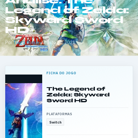
Análise: The
Legend of Zelda:
Skyward Sword
HD
Por
Tiago Roque
·
Agosto 20, 2021
FICHA DO JOGO
The Legend of
Zelda: Skyward
Sword HD
PLATAFORMAS
Switch