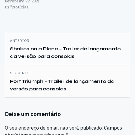
Fevereiro 22, 2021
In "Notícias"
Navegação
ANTERIOR
de
Shakes on a Plane – Trailer de lançamento
da versão para consolas
artigos
SEGUINTE
Fort Triumph – Trailer de lançamento da
versão para consolas
Deixe um comentário
O seu endereço de email não será publicado.
Campos
obrigatórios marcados com
*