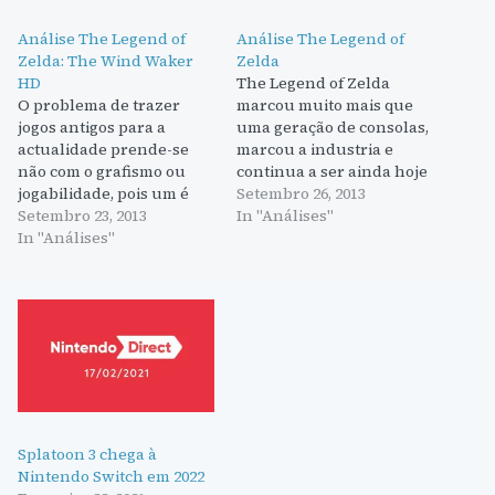
Análise The Legend of
Análise The Legend of
Zelda: The Wind Waker
Zelda
HD
The Legend of Zelda
O problema de trazer
marcou muito mais que
jogos antigos para a
uma geração de consolas,
actualidade prende-se
marcou a industria e
não com o grafismo ou
continua a ser ainda hoje
jogabilidade, pois um é
um jogo bastante
Setembro 26, 2013
facilmente melhorado e o
Setembro 23, 2013
gratificante. Antes de The
In "Análises"
outro pode nem precisar
In "Análises"
Legend of Zelda existiam
de grandes alterações,
RPGs e jogos de aventura,
mas sim com as
mas nenhum deles
mecânicas de jogo que
conseguiu transmitir a
vão melhorando com o
experiência de uma real
tempo. Por muito que eu
aventura. Obviamente
goste de jogos…
muito…
Splatoon 3 chega à
Nintendo Switch em 2022