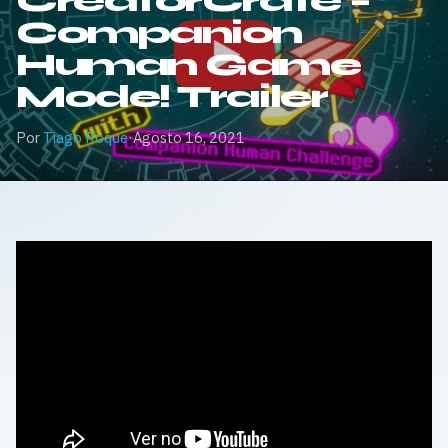
CreatorCrate –
Companion
Human Game
Mode! Trailer
Por
Tiago Roque
·
Agosto 16, 2021