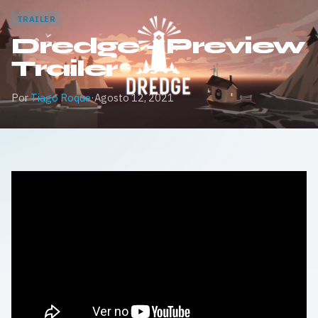
TRAILER
Dredge – Preview
Trailer
Por
Tiago Roque
·
Agosto 12, 2021