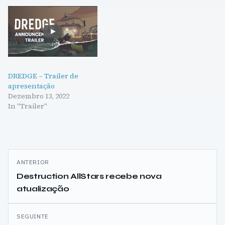
DREDGE – Trailer de
apresentação
Dezembro 13, 2022
In "Trailer"
Navegação
ANTERIOR
de
Destruction AllStars recebe nova
atualização
artigos
SEGUINTE