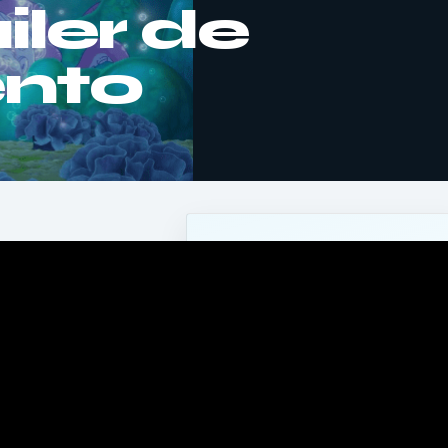
iler de
nto