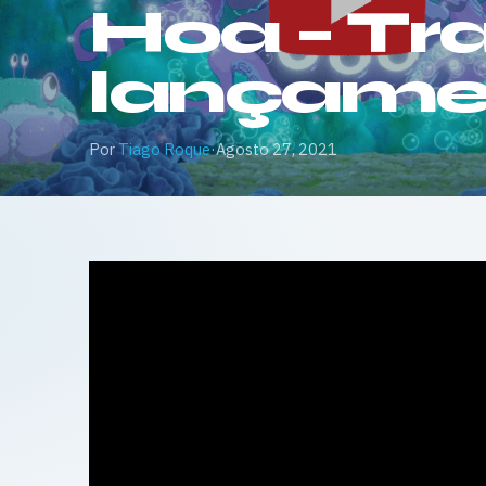
Hoa – Tra
lançame
Por
Tiago Roque
·
Agosto 27, 2021