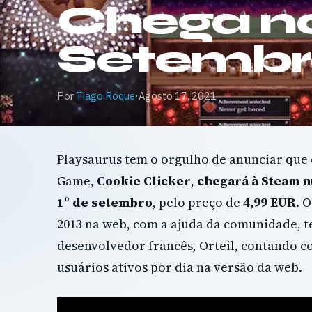
Chega no
Setembr
Por
Tiago Roque
·
Agosto 17, 2021
Playsaurus tem o orgulho de anunciar que o
Game,
Cookie Clicker
,
chegará à Steam n
1º de setembro
, pelo preço de
4,99 EUR
. 
2013 na web, com a ajuda da comunidade, 
desenvolvedor francês, Orteil, contando 
usuários ativos por dia na versão da web.