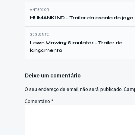
Navegação
ANTERIOR
de
HUMANKIND – Trailer da escala do jogo
artigos
SEGUINTE
Lawn Mowing Simulator – Trailer de
lançamento
Deixe um comentário
O seu endereço de email não será publicado.
Camp
Comentário
*