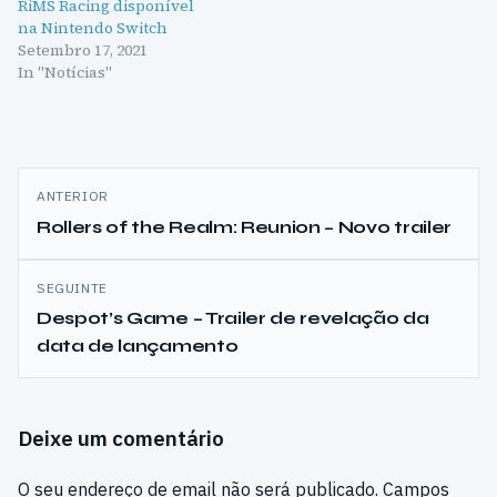
RiMS Racing disponível
na Nintendo Switch
Setembro 17, 2021
In "Notícias"
Navegação
ANTERIOR
de
Rollers of the Realm: Reunion – Novo trailer
artigos
SEGUINTE
Despot’s Game – Trailer de revelação da
data de lançamento
Deixe um comentário
O seu endereço de email não será publicado.
Campos