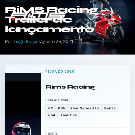
RiMS Racing –
Trailer de
lançamento
Por
Tiago Roque
·
Agosto 25, 2021
FICHA DO JOGO
Rims Racing
PLATAFORMAS
PC
PS5
Xbox Series X/S
Switch
PS4
Xbox One
PREÇO