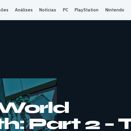
sões
Análises
Notícias
PC
PlayStation
Nintendo
 World
: Part 2 – T