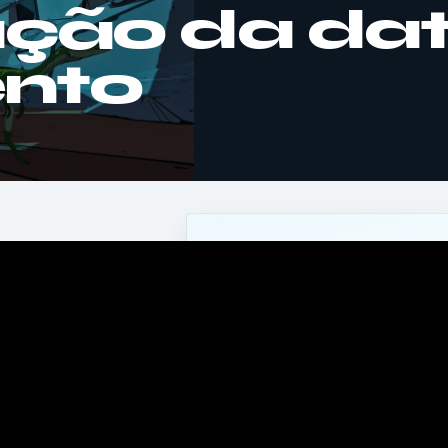
ação da da
nto