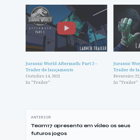
Jurassic World Aftermath: Part 2 –
Jurassic Wor
Trailer de lançamento
Trailer de 
Outubro 14, 2021
Fevereiro 22,
In "Trailer"
In "Trailer"
Navegação
ANTERIOR
de
Team17 apresenta em vídeo os seus
futuros jogos
artigos