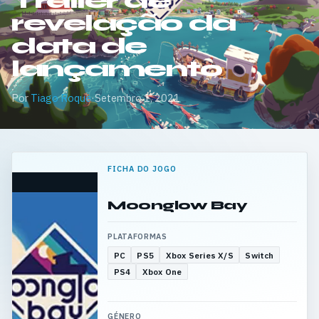
Trailer de
revelação da
data de
lançamento
Por
Tiago Roque
·
Setembro 1, 2021
FICHA DO JOGO
Moonglow Bay
PLATAFORMAS
PC
PS5
Xbox Series X/S
Switch
PS4
Xbox One
GÉNERO