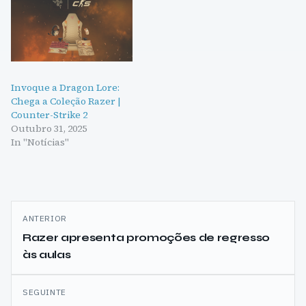
Invoque a Dragon Lore:
Chega a Coleção Razer |
Counter-Strike 2
Outubro 31, 2025
In "Notícias"
Navegação
ANTERIOR
de
Razer apresenta promoções de regresso
às aulas
artigos
SEGUINTE