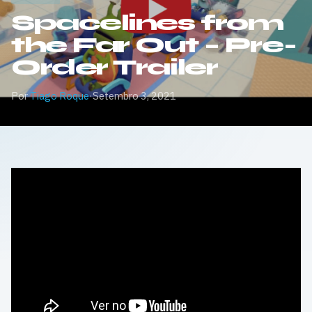
Spacelines from
the Far Out – Pre-
Order Trailer
Por
Tiago Roque
·
Setembro 3, 2021