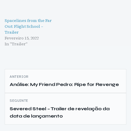
Spacelines from the Far
Out: Flight School –
Trailer
Fevereiro 15, 2022
In "Trailer"
Navegação
ANTERIOR
de
Análise: My Friend Pedro: Ripe for Revenge
artigos
SEGUINTE
Severed Steel – Trailer de revelação da
data de lançamento