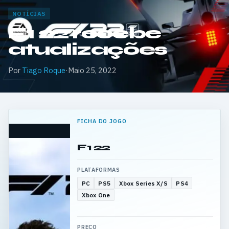
NOTÍCIAS
F1 22 recebe
atualizações
Por
Tiago Roque
·
Maio 25, 2022
FICHA DO JOGO
F1 22
PLATAFORMAS
PC
PS5
Xbox Series X/S
PS4
Xbox One
PREÇO