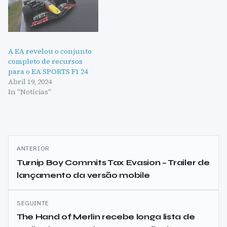
A EA revelou o conjunto
completo de recursos
para o EA SPORTS F1 24
Abril 19, 2024
In "Notícias"
Navegação
ANTERIOR
de
Turnip Boy Commits Tax Evasion – Trailer de
lançamento da versão mobile
artigos
SEGUINTE
The Hand of Merlin recebe longa lista de