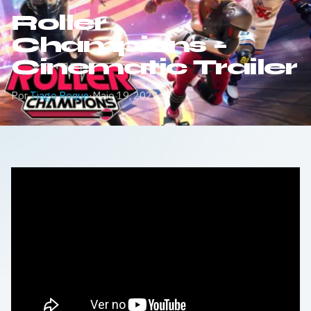
Roller
Champions –
Cinematic Trailer
Por
Tiago Roque
·
Maio 19, 2022