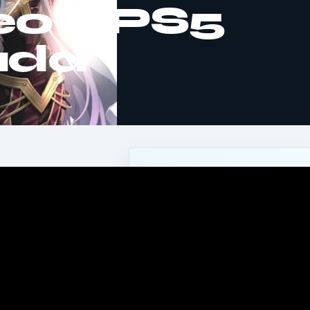
eo e PS5
ada