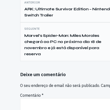
Navegação
ANTERIOR
de
ARK: Ultimate Survivor Edition – Ninten
Switch Trailer
artigos
SEGUINTE
Marvel’s Spider-Man: Miles Morales
chegará ao PC no próximo dia 18 de
novembro e já está disponível para
reserva
Deixe um comentário
O seu endereço de email não será publicado.
Camp
Comentário
*