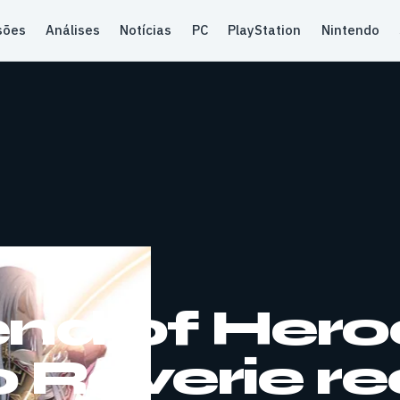
sões
Análises
Notícias
PC
PlayStation
Nintendo
nd of Hero
to Reverie 