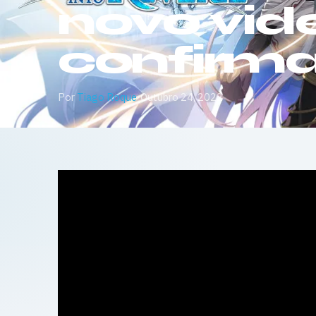
novo vid
confirm
Por
Tiago Roque
·
Outubro 24, 2022